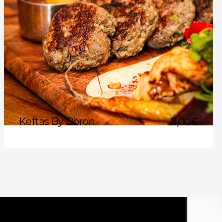
Keftas By Doron
11,00
€