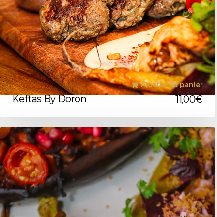
Ajouter au panier
Keftas By Doron
11,00
€