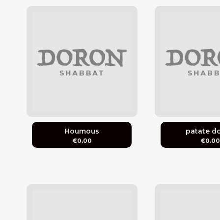
Houmous
patate d
€0.00
€0.0