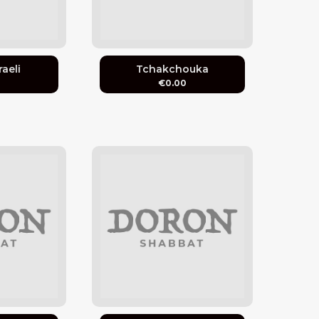
raeli
Tchakchouka
0
€0.00