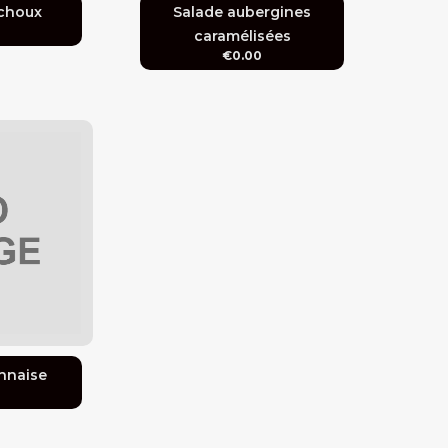
 choux
Salade aubergines
0
caramélisées
€0.00
nnaise
0