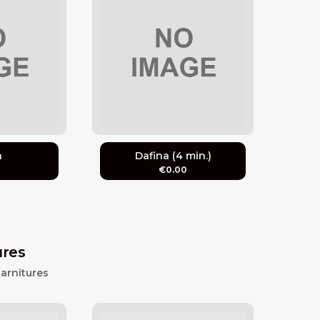
a
Dafina (4 min.)
0
€0.00
ures
arnitures