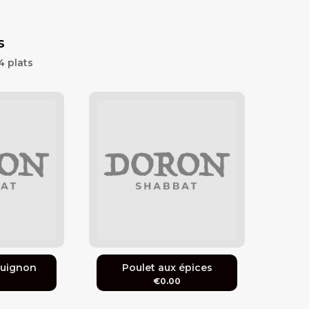
s
4 plats
guignon
Poulet aux épices
0
€0.00