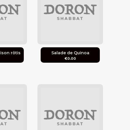
ison rôtis
Salade de Quinoa
0
€0.00