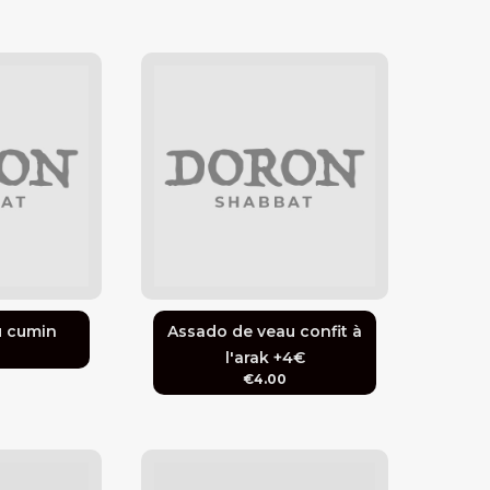
u cumin
Assado de veau confit à
0
l'arak +4€
€4.00