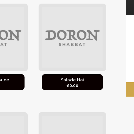
ouce
Salade Haï
0
€0.00