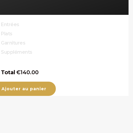
Entrées
Plats
Garnitures
Suppléments
Total
€
140.00
Ajouter au panier